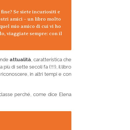
fine? Se siete incuriositi e
ostri amici – un libro molto
 quel mio amico di cui vi ho
o, viaggiate sempre: con il
rande
attualità
, caratteristica che
ù di sette secoli fa (!!!), il libro
riconoscere, in altri tempi e con
n classe perché, come dice Elena