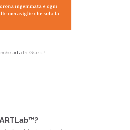
i corona ingemmata e ogni
lle meraviglie che solo la
nche ad altri. Grazie!
i ARTLab™?