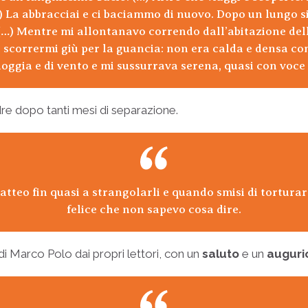
) La abbracciai e ci baciammo di nuovo. Dopo un lungo si
(…) Mentre mi allontanavo correndo dall’abitazione dell
 scorrermi giù per la guancia: non era calda e densa com
oggia e di vento e mi sussurrava serena, quasi con voc
adre dopo tanti mesi di separazione.
tteo fin quasi a strangolarli e quando smisi di torturare
felice che non sapevo cosa dire.
di Marco Polo dai propri lettori, con un
saluto
e un
auguri