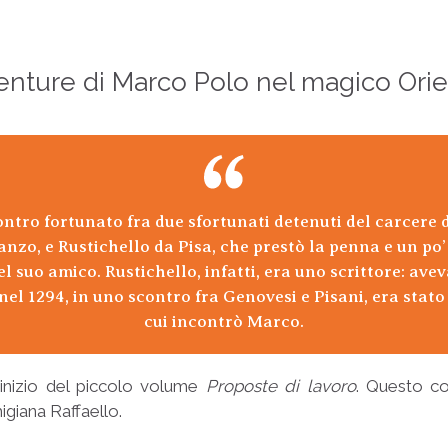
venture di Marco Polo nel magico Ori
ontro fortunato fra due sfortunati detenuti del carcere
anzo, e Rustichello da Pisa, che prestò la penna e un po’
el suo amico. Rustichello, infatti, era uno scrittore: av
nel 1294, in uno scontro fra Genovesi e Pisani, era stat
cui incontrò Marco.
l’inizio del piccolo volume
Proposte di lavoro
. Questo c
igiana Raffaello.