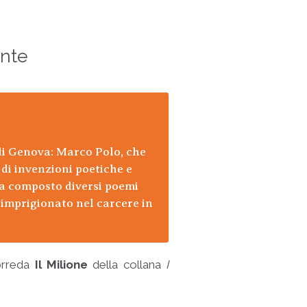
ente
 di Genova: Marco Polo, che
 di invenzioni poetiche e
eva composto diversi poemi
o imprigionato nel carcere in
orreda
Il Milione
della collana
I