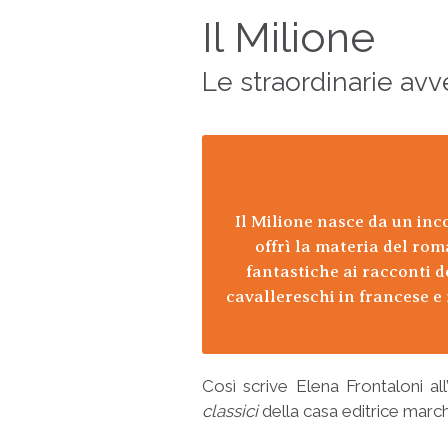
Il Milione
Le straordinarie av
Il Milione nasce da un inc
offrì la materia del rom
fantastiche ai racconti d
cavallereschi in francese e 
Così scrive Elena Frontaloni al
classici
della casa editrice march