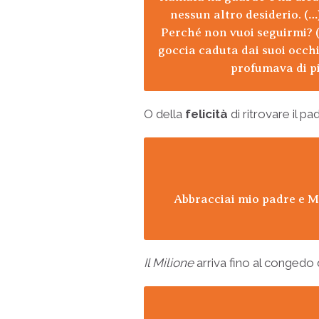
nessun altro desiderio. (…
Perché non vuoi seguirmi? 
goccia caduta dai suoi occhi
profumava di pi
O della
felicità
di ritrovare il p
Abbracciai mio padre e Ma
Il Milione
arriva fino al congedo 