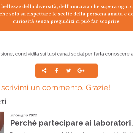
te bellezze della diversità, dell’amicizia che supera ogn
che solo sa rispettare le scelte della persona amata e de
curiosità senza pregiudizi ci può far scoprire.
ione, condividila sui tuoi canali social per farla conoscere a
a: scrivimi un commento. Grazie!
ti
28 Giugno 2022
Perché partecipare ai laborator