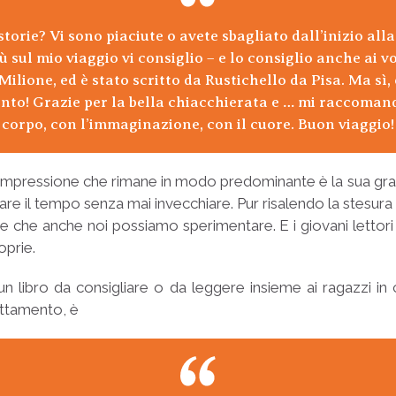
orie? Vi sono piaciute o avete sbagliato dall’inizio alla 
 sul mio viaggio vi consiglio – e lo consiglio anche ai v
l Milione, ed è stato scritto da Rustichello da Pisa. Ma sì,
conto! Grazie per la bella chiacchierata e … mi raccomand
corpo, con l’immaginazione, con il cuore. Buon viaggio!
’impressione che rimane in modo predominante è la sua g
re il tempo senza mai invecchiare. Pur risalendo la stesura a pi
re che anche noi possiamo sperimentare. E i giovani lettori 
oprie.
n libro da consigliare o da leggere insieme ai ragazzi i
attamento, è