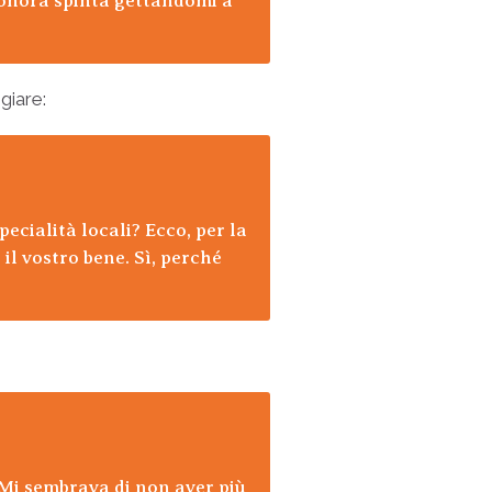
sonora spinta gettandomi a
ngiare:
ecialità locali? Ecco, per la
il vostro bene. Sì, perché
 Mi sembrava di non aver più