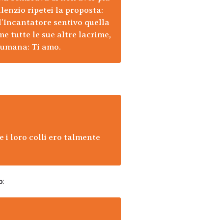
lenzio ripetei la proposta:
’Incantatore sentivo quella
e tutte le sue altre lacrime,
e umana: Ti amo.
 i loro colli ero talmente
o
: