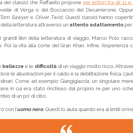
na dei classici che Raffaello propone
per lettori tra gli 11 e 
ovelle di Verga o del Boccaccio del Decamerone. Oppure
 Tom Sawyer
e
Oliver Twist
. Questi classici hanno copert
 della letteratura attraverso un
attento adattamento
per 
grandi libri della letteratura di viaggio. Marco Polo racc
e. Poi la vita alla corte del Gran Khan. Infine, l’esperien
le
bellezze
e le
difficoltà
di un viaggio molto ricco. Attrave
isce le allucinazioni per il caldo e la debilitazione fisica. L
inari. Come ad esempio Giangigiaccia, un singolare menest
cere in cui era stato rinchiuso dal proprio re per uno sc
bio di un po’ di cibo.
o con l’
uomo nero
. Questi lo aiuta quando era ai limiti orma