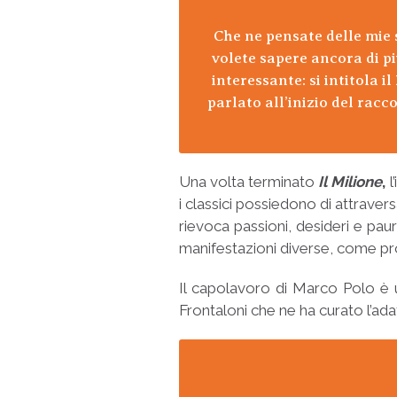
Che ne pensate delle mie st
volete sapere ancora di più
interessante: si intitola i
parlato all’inizio del rac
Una volta terminato
Il
Milione
,
l
i classici possiedono di attraversa
rievoca passioni, desideri e pau
manifestazioni diverse, come pr
Il capolavoro di Marco Polo è u
Frontaloni che ne ha curato l’ad