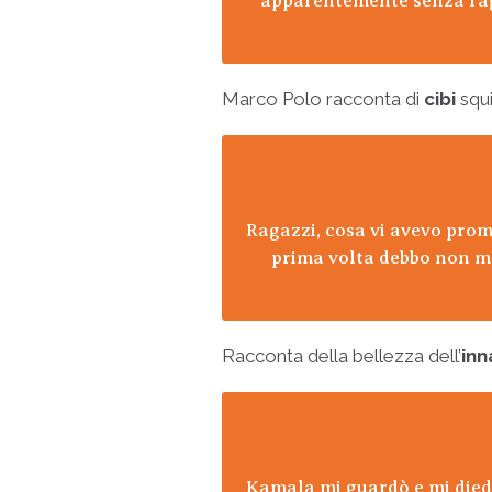
apparentemente senza ragi
Marco Polo racconta di
cibi
squi
Ragazzi, cosa vi avevo prome
prima volta debbo non man
Racconta della bellezza dell’
in
Kamala mi guardò e mi diede