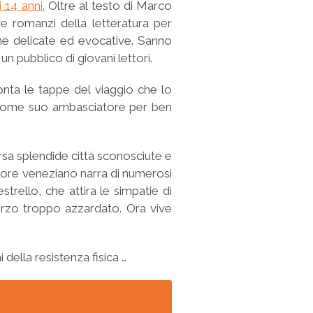
i 14 anni.
Oltre al testo di Marco
 romanzi della letteratura per
ine delicate ed evocative. Sanno
un pubblico di giovani lettori.
onta le tappe del viaggio che lo
za come suo ambasciatore per ben
rsa splendide città sconosciute e
’autore veneziano narra di numerosi
rello, che attira le simpatie di
herzo troppo azzardato. Ora vive
i della resistenza fisica …