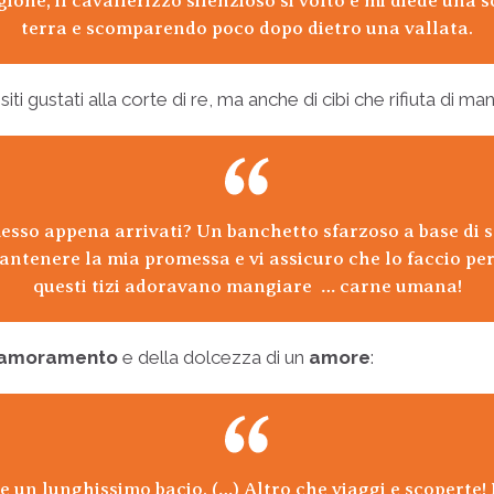
one, il cavallerizzo silenzioso si voltò e mi diede una 
terra e scomparendo poco dopo dietro una vallata.
siti gustati alla corte di re, ma anche di cibi che rifiuta di ma
sso appena arrivati? Un banchetto sfarzoso a base di sp
tenere la mia promessa e vi assicuro che lo faccio per 
questi tizi adoravano mangiare … carne umana!
namoramento
e della dolcezza di un
amore
:
 un lunghissimo bacio. (…) Altro che viaggi e scoperte!