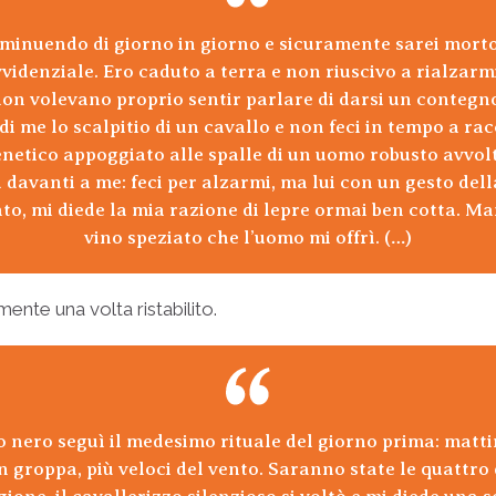
minuendo di giorno in giorno e sicuramente sarei morto
idenziale. Ero caduto a terra e non riuscivo a rialzar
on volevano proprio sentir parlare di darsi un contegn
di me lo scalpitio di un cavallo e non feci in tempo a ra
enetico appoggiato alle spalle di un uomo robusto avvo
 davanti a me: feci per alzarmi, ma lui con un gesto del
ato, mi diede la mia razione di lepre ormai ben cotta. Ma
vino speziato che l’uomo mi offrì. (…)
ente una volta ristabilito.
 nero seguì il medesimo rituale del giorno prima: matti
in groppa, più veloci del vento. Saranno state le quattr