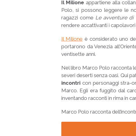
Il Milione
appartiene alla colla
Polo, si possono leggere le n
ragazzi come
Le avventure di
rendere accattivanti i capolavori
Il Milione
è considerato uno dei 
portarono da Venezia all’Orient
ventisette anni.
Nel libro Marco Polo racconta 
severi deserti senza oasi. Qui pat
incontri
con personaggi stra-ord
Marco. Egli era fuggito dal car
inventando racconti in rima in cam
Marco Polo racconta dell’incontr