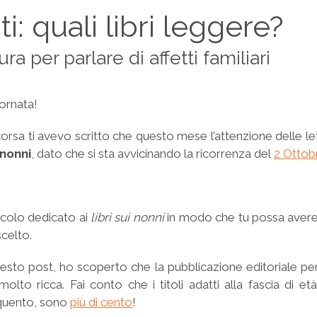
i: quali libri leggere?
ra per parlare di affetti familiari
tornata!
orsa ti avevo scritto che questo mese l’attenzione delle le
nonni
, dato che si sta avvicinando la ricorrenza del
2 Ottob
ticolo dedicato ai
libri sui nonni
in modo che tu possa avere 
scelto.
esto post, ho scoperto che la pubblicazione editoriale per
molto ricca. Fai conto che i titoli adatti alla fascia di et
equento, sono
più di cento
!