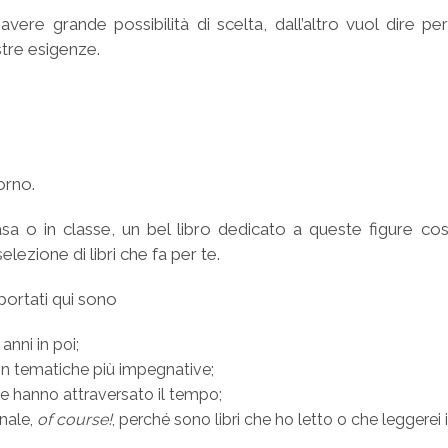
avere grande possibilità di scelta, dall’altro vuol dire
ostre esigenze.
orno.
a o in classe, un bel libro dedicato a queste figure così 
selezione di libri che fa per te.
riportati qui sono
 anni in poi;
 con tematiche più impegnative;
che hanno attraversato il tempo;
onale,
of course!
, perché sono libri che ho letto o che leggerei 