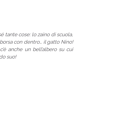
é tante cose: lo zaino di scuola,
borsa con dentro… il gatto Nino!
c’è anche un bell’albero su cui
do suo!