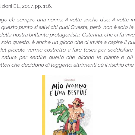
dizioni EL, 2017, pp. 116.
go c’è sempre una nonna. A volte anche due. A volte in 
A questo punto si salvi chi può! Questa, però, non è solo la
della nostra brillante protagonista, Caterina, che ci fa vi
 solo questo, è anche un gioco che ci invita a capire il p
 del piccolo verme costretto a fare l’esca per soddisfar
natura per sentire quello che dicono le piante e gli 
ttori che decidono di leggerlo: altrimenti c’è il rischio ch