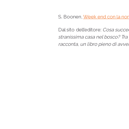
S. Boonen,
Week end con la no
Dal sito dell’editore:
Cosa succed
stranissima casa nel bosco? Tra p
racconta, un libro pieno di avv