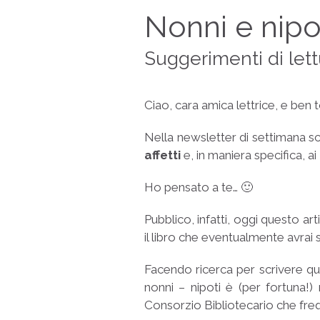
Nonni e nipot
Suggerimenti di lettu
Ciao, cara amica lettrice, e ben 
Nella newsletter di settimana sc
affetti
e, in maniera specifica, ai
Ho pensato a te… 🙂
Pubblico, infatti, oggi questo ar
il libro che eventualmente avrai 
Facendo ricerca per scrivere qu
nonni – nipoti è (per fortuna!) 
Consorzio Bibliotecario che fr