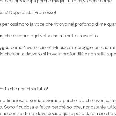
questo mi preoccupa perché magari tutto mi va bene com’è.
osa? Dopo basta. Promesso!
 è per ossimoro la voce che ritrovo nel profondo di me quand
so
, che riscopro ogni volta che mi metto in ascolto.
ggio,
come “avere cuore”. Mi piace il coraggio perché mi 
ò che conta davvero si trova in profondità e non sulla super
erta che non ci sia tutto!
ono fiduciosa e sorrido. Sorrido perché ciò che eventual
o. Sono fiduciosa e felice perché so che, nonostante tut
meno dentro di me, dove decido quale peso dare a ciò che v