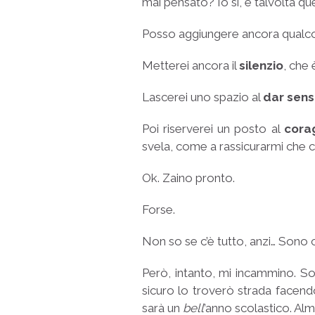
mai pensato? Io sì, e talvolta 
Posso aggiungere ancora qualc
Metterei ancora il
silenzio
, che
Lascerei uno spazio al
dar sen
Poi riserverei un posto al
cora
svela, come a rassicurarmi che ci
Ok. Zaino pronto.
Forse.
Non so se c’è tutto, anzi… Sono c
Però, intanto, mi incammino. S
sicuro lo troverò strada facend
sarà un
bell
’anno scolastico. Al