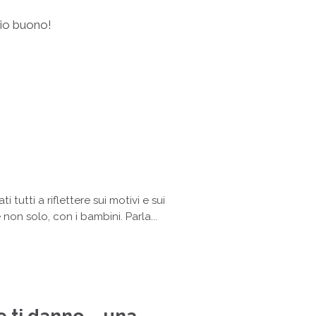
gio buono!
 tutti a riflettere sui motivi e sui
non solo, con i bambini. Parla...
e ti danno … una