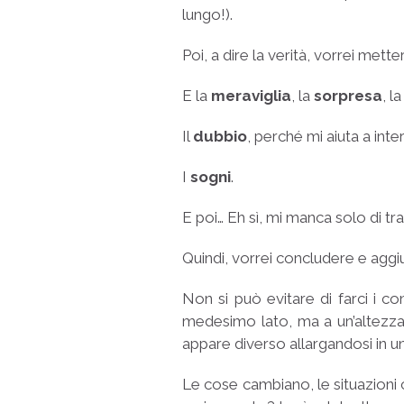
lungo!).
Poi, a dire la verità, vorrei metter
E la
meraviglia
, la
sorpresa
, l
Il
dubbio
, perché mi aiuta a inte
I
sogni
.
E poi… Eh sì, mi manca solo di t
Quindi, vorrei concludere e aggiu
Non si può evitare di farci i 
medesimo lato, ma a un’altezza
appare diverso allargandosi in u
Le cose cambiano, le situazioni