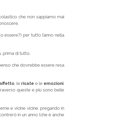
scolastico che non sappiamo mai
conoscere.
o essere?) per tutto l’anno nella
a
, prima di tutto.
é penso che dovrebbe essere resa
affetto
, le
risate
e le
emozioni
.
raverso queste e più sono belle
sieme e vicine vicine, pregando in
contrerò in un anno (che è anche