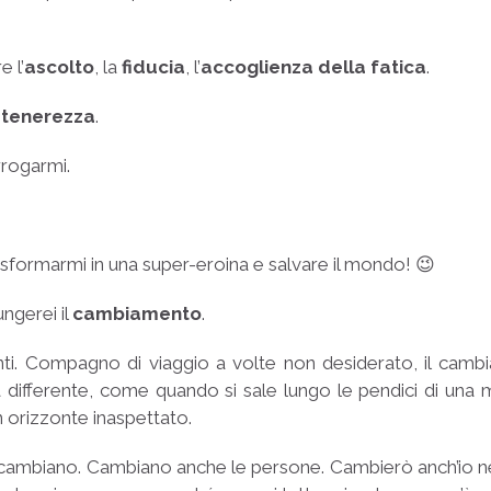
e l’
ascolto
, la
fiducia
, l’
accoglienza della fatica
.
a
tenerezza
.
rrogarmi.
rasformarmi in una super-eroina e salvare il mondo! 😉
ngerei il
cambiamento
.
conti. Compagno di viaggio a volte non desiderato, il cam
 differente, come quando si sale lungo le pendici di un
n orizzonte inaspettato.
 cambiano. Cambiano anche le persone. Cambierò anch’io nel