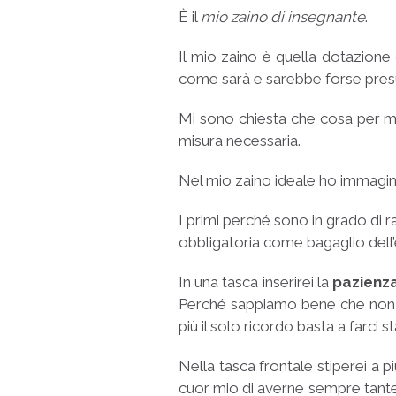
È il
mio zaino di insegnante
.
Il mio zaino è quella dotazion
come sarà e sarebbe forse presu
Mi sono chiesta che cosa per m
misura necessaria.
Nel mio zaino ideale ho immagin
I primi perché sono in grado di
obbligatoria come bagaglio dell
In una tasca inserirei la
pazienz
Perché sappiamo bene che non c
più il solo ricordo basta a farci s
Nella tasca frontale stiperei a 
cuor mio di averne sempre tante