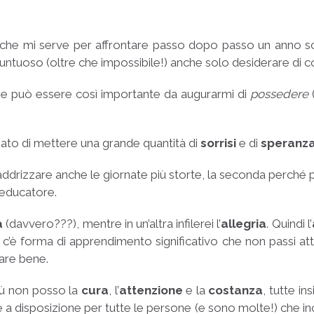
e che mi serve per affrontare passo dopo passo un anno 
ntuoso (oltre che impossibile!) anche solo desiderare di 
e può essere così importante da augurarmi di
possedere
(
ato di mettere una grande quantità di
sorrisi
e di
speranz
 raddrizzare anche le giornate più storte, la seconda perch
’educatore.
a
(davvero???), mentre in un’altra infilerei l’
allegria
. Quindi l’
’è forma di apprendimento significativo che non passi att
tare bene.
più non posso la
cura
, l’
attenzione
e la
costanza
, tutte in
 a disposizione per tutte le persone (e sono molte!) che in